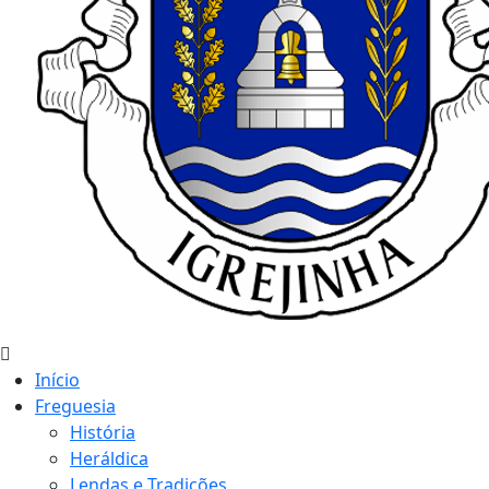
Início
Freguesia
História
Heráldica
Lendas e Tradições