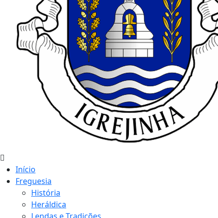
Início
Freguesia
História
Heráldica
Lendas e Tradições