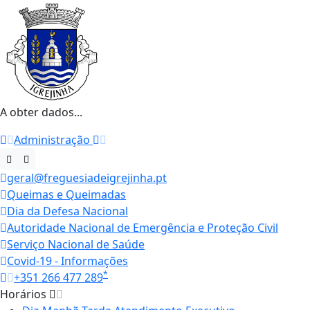
A obter dados...
Administração
geral@freguesiadeigrejinha.pt
Queimas e Queimadas
Dia da Defesa Nacional
Autoridade Nacional de Emergência e Proteção Civil
Serviço Nacional de Saúde
Covid-19 - Informações
*
+351 266 477 289
Horários