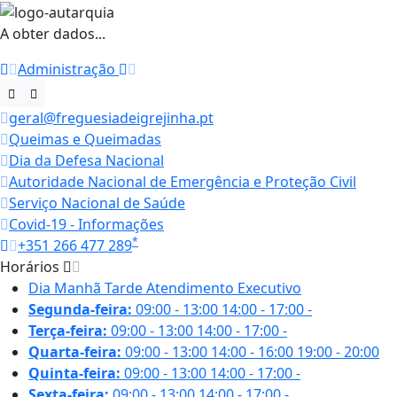
A obter dados...
Administração
geral@freguesiadeigrejinha.pt
Queimas e Queimadas
Dia da Defesa Nacional
Autoridade Nacional de Emergência e Proteção Civil
Serviço Nacional de Saúde
Covid-19 - Informações
*
+351 266 477 289
Horários
Dia
Manhã
Tarde
Atendimento Executivo
Segunda-feira:
09:00 - 13:00
14:00 - 17:00
-
Terça-feira:
09:00 - 13:00
14:00 - 17:00
-
Quarta-feira:
09:00 - 13:00
14:00 - 16:00
19:00 - 20:00
Quinta-feira:
09:00 - 13:00
14:00 - 17:00
-
Sexta-feira:
09:00 - 13:00
14:00 - 17:00
-