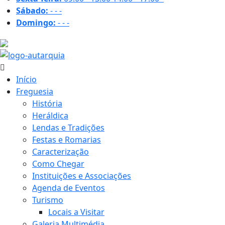
Sábado:
-
-
-
Domingo:
-
-
-
22.4 ºC
Início
Freguesia
História
Heráldica
Lendas e Tradições
Festas e Romarias
Caracterização
Como Chegar
Instituições e Associações
Agenda de Eventos
Turismo
Locais a Visitar
Galeria Multimédia