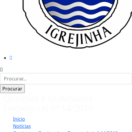
Queimas e Queimadas -
Decreto-Lei nº 14/2019
Início
Notícias