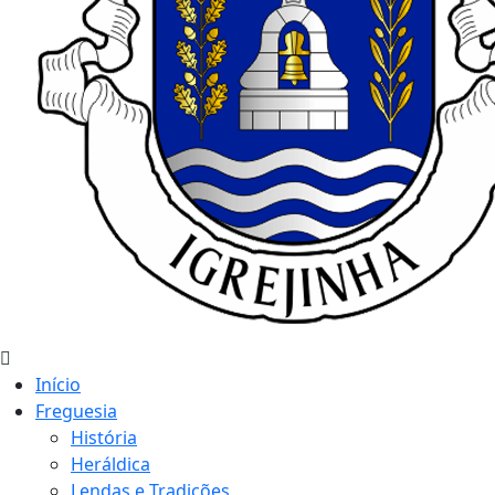
Início
Freguesia
História
Heráldica
Lendas e Tradições