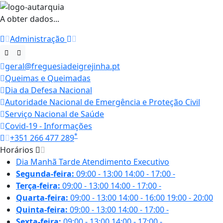
A obter dados...
Administração
geral@freguesiadeigrejinha.pt
Queimas e Queimadas
Dia da Defesa Nacional
Autoridade Nacional de Emergência e Proteção Civil
Serviço Nacional de Saúde
Covid-19 - Informações
*
+351 266 477 289
Horários
Dia
Manhã
Tarde
Atendimento Executivo
Segunda-feira:
09:00 - 13:00
14:00 - 17:00
-
Terça-feira:
09:00 - 13:00
14:00 - 17:00
-
Quarta-feira:
09:00 - 13:00
14:00 - 16:00
19:00 - 20:00
Quinta-feira:
09:00 - 13:00
14:00 - 17:00
-
Sexta-feira:
09:00 - 13:00
14:00 - 17:00
-