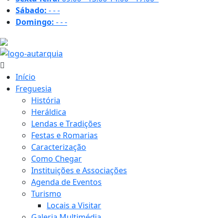
Sábado:
-
-
-
Domingo:
-
-
-
31.3 ºC
Início
Freguesia
História
Heráldica
Lendas e Tradições
Festas e Romarias
Caracterização
Como Chegar
Instituições e Associações
Agenda de Eventos
Turismo
Locais a Visitar
Galeria Multimédia