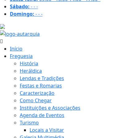
Sábado:
-
-
-
Domingo:
-
-
-
16.8 ºC
Início
Freguesia
História
Heráldica
Lendas e Tradições
Festas e Romarias
Caracterização
Como Chegar
Instituições e Associações
Agenda de Eventos
Turismo
Locais a Visitar
Galeria Multimédia