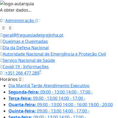
A obter dados...
Administração
geral@freguesiadeigrejinha.pt
Queimas e Queimadas
Dia da Defesa Nacional
Autoridade Nacional de Emergência e Proteção Civil
Serviço Nacional de Saúde
Covid-19 - Informações
*
+351 266 477 289
Horários
Dia
Manhã
Tarde
Atendimento Executivo
Segunda-feira:
09:00 - 13:00
14:00 - 17:00
-
Terça-feira:
09:00 - 13:00
14:00 - 17:00
-
Quarta-feira:
09:00 - 13:00
14:00 - 16:00
19:00 - 20:00
Quinta-feira:
09:00 - 13:00
14:00 - 17:00
-
Sexta-feira:
09:00 - 13:00
14:00 - 17:00
-