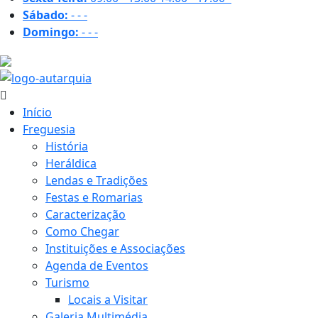
Sábado:
-
-
-
Domingo:
-
-
-
20.5 ºC
Início
Freguesia
História
Heráldica
Lendas e Tradições
Festas e Romarias
Caracterização
Como Chegar
Instituições e Associações
Agenda de Eventos
Turismo
Locais a Visitar
Galeria Multimédia