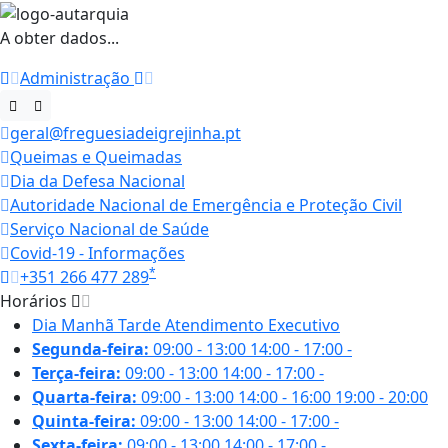
A obter dados...
Administração
geral@freguesiadeigrejinha.pt
Queimas e Queimadas
Dia da Defesa Nacional
Autoridade Nacional de Emergência e Proteção Civil
Serviço Nacional de Saúde
Covid-19 - Informações
*
+351 266 477 289
Horários
Dia
Manhã
Tarde
Atendimento Executivo
Segunda-feira:
09:00 - 13:00
14:00 - 17:00
-
Terça-feira:
09:00 - 13:00
14:00 - 17:00
-
Quarta-feira:
09:00 - 13:00
14:00 - 16:00
19:00 - 20:00
Quinta-feira:
09:00 - 13:00
14:00 - 17:00
-
Sexta-feira:
09:00 - 13:00
14:00 - 17:00
-