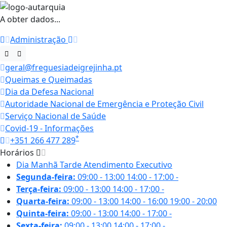
A obter dados...
Administração
geral@freguesiadeigrejinha.pt
Queimas e Queimadas
Dia da Defesa Nacional
Autoridade Nacional de Emergência e Proteção Civil
Serviço Nacional de Saúde
Covid-19 - Informações
*
+351 266 477 289
Horários
Dia
Manhã
Tarde
Atendimento Executivo
Segunda-feira:
09:00 - 13:00
14:00 - 17:00
-
Terça-feira:
09:00 - 13:00
14:00 - 17:00
-
Quarta-feira:
09:00 - 13:00
14:00 - 16:00
19:00 - 20:00
Quinta-feira:
09:00 - 13:00
14:00 - 17:00
-
Sexta-feira:
09:00 - 13:00
14:00 - 17:00
-