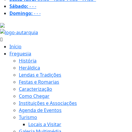
Sábado:
-
-
-
Domingo:
-
-
-
17.9 ºC
Início
Freguesia
História
Heráldica
Lendas e Tradições
Festas e Romarias
Caracterização
Como Chegar
Instituições e Associações
Agenda de Eventos
Turismo
Locais a Visitar
Galeria Multimédia